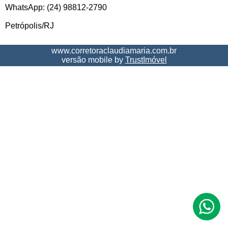
WhatsApp: (24) 98812-2790
Petrópolis/RJ
www.corretoraclaudiamaria.com.br
versão mobile by
TrustImóvel